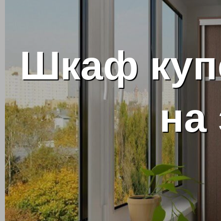
Шкаф куп
на