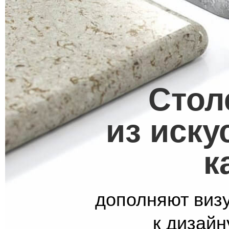
Сто
из иску
к
дополняют виз
к дизайн