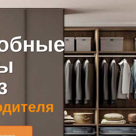
робные
ты
з
одителя