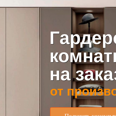
Гарде
комна
на зака
от произв