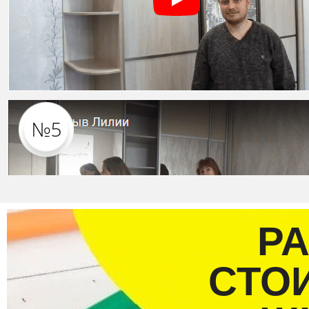
Р
СТО