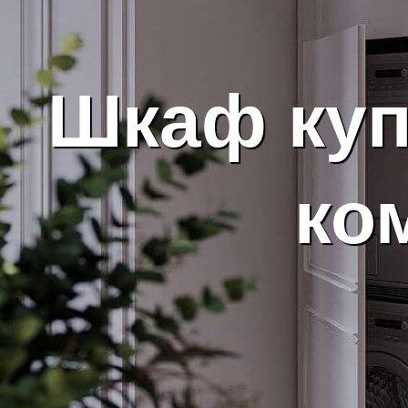
Шкаф куп
ко