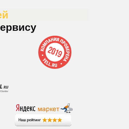
ей
сервису