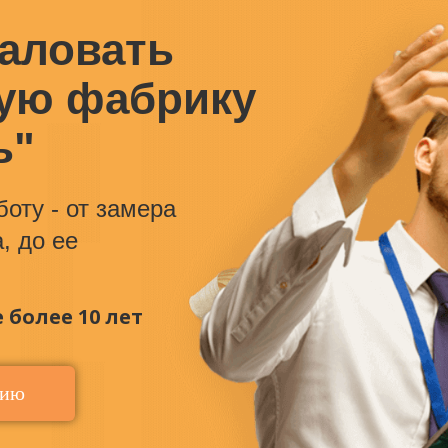
аловать
ую фабрику
ь"
оту - от замера
, до ее
более 10 лет
цию