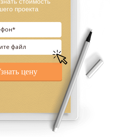
узнать стоимость
шего проекта
знать цену