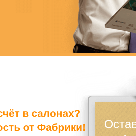
счёт в салонах?
Остав
ость от Фабрики!