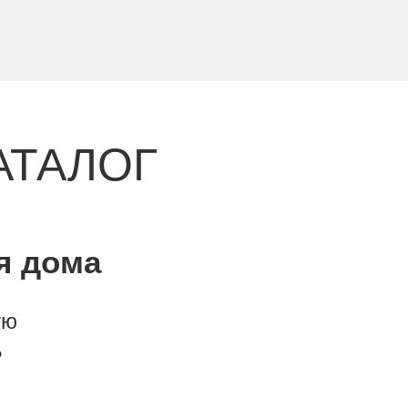
АТАЛОГ
я дома
ую
ь