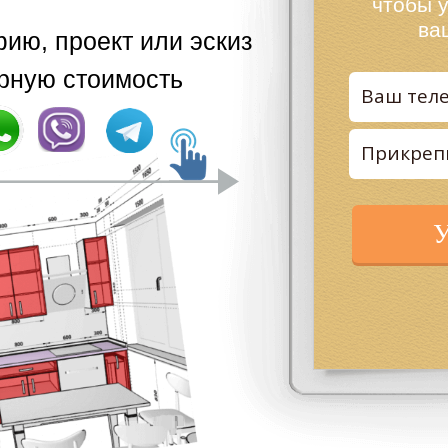
чтобы 
ва
ию, проект или эскиз
рную стоимость
У