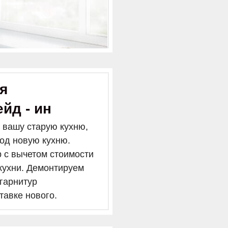
я
ейд - ин
 вашу старую кухню,
под новую кухню.
 с вычетом стоимости
кухни. Демонтируем
 гарнитур
тавке нового.