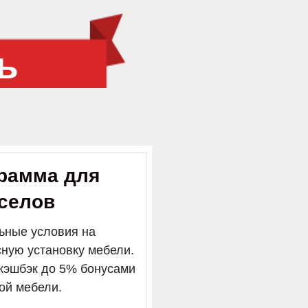
ь
рамма для
селов
ьные условия на
сную установку мебели.
кэшбэк до 5% бонусами
ой мебели.