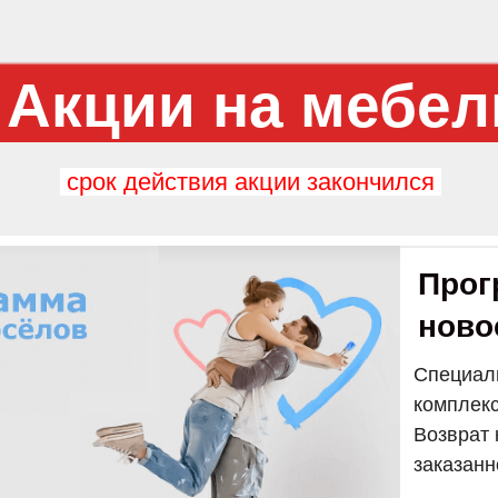
Акции на мебел
срок действия акции закончился
Прог
ново
Специал
комплек
Возврат 
заказанн