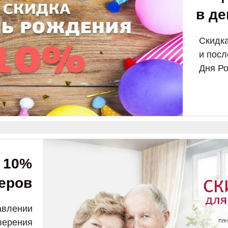
в д
Скидка
и посл
Дня Р
 10%
еров
авлении
верения