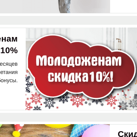
енам
10%
а
месяцев
четания
бонусы.
Ски