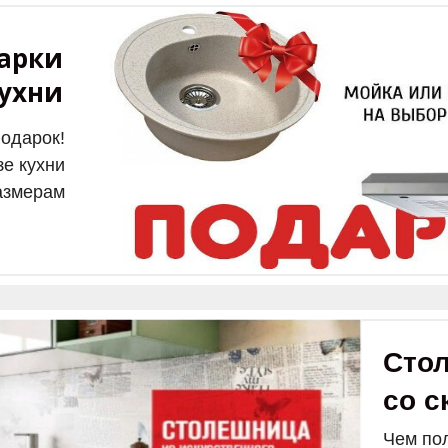
арки
кухни
подарок!
зе кухни
азмерам
Сто
со с
Чем по