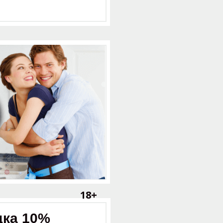
18+
дка 10%