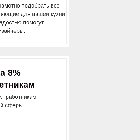
рамотно подобрать все
ляющие для вашей кухни
радостью помогут
изайнеры.
ка 8%
етникам
% работникам
й сферы.