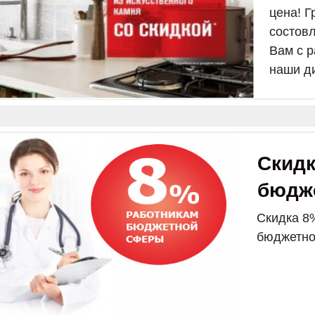
цена! Г
состов
Вам с 
наши д
Скид
бюдж
Скидка 8
бюджетно